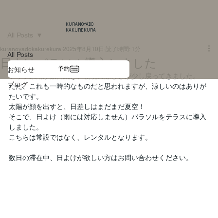
KURANOYADO
KAKUREKURA
All Posts
kuranoyadokakurekura
2025年8月10日
読了時間: 1分
All Posts
日よけパラソル導入しました
予約
お知らせ
ゲリラ豪雨が数日続き、朝晩の涼しさが少し戻ってきました。
ブログ
ただ、これも一時的なものだと思われますが、涼しいのはありが
たいです。
太陽が顔を出すと、日差しはまだまだ夏空！
そこで、日よけ（雨には対応しません）パラソルをテラスに導入
しました。
こちらは常設ではなく、レンタルとなります。
数日の滞在中、日よけが欲しい方はお問い合わせください。