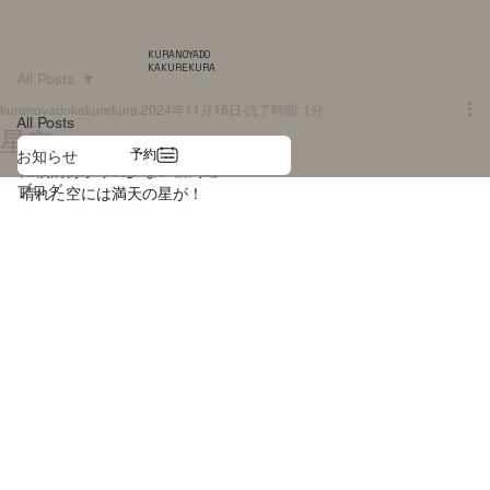
KURANOYADO
KAKUREKURA
All Posts
kuranoyadokakurekura
2024年11月16日
読了時間: 1分
All Posts
星空
予約
お知らせ
比較的あかりの少ない宿周辺
ブログ
晴れた空には満天の星が！