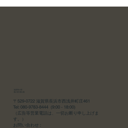
滋賀県の宿
蔵の宿 隠れ蔵
〒529-0722 滋賀県長浜市西浅井町庄461
Tel: 080-9783-8444 (9:00 - 18:00)
（広告等営業電話は、一切お断り申し上げま
す。）
​お問い合わせ :