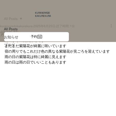
KURANOYADO
KAKUREKURA
All Posts
kuranoyadokakurekura
2025年6月25日
読了時間: 1分
All Posts
紫陽花
予約
お知らせ
雨上がりの西浅井町です
ブログ
まだまだ紫陽花が綺麗に咲いています
宿の周りでもこれだけ色の異なる紫陽花が見ごろを迎えています
雨の日の紫陽花は特に綺麗に見えます
雨の日は雨の日でいいこともあります