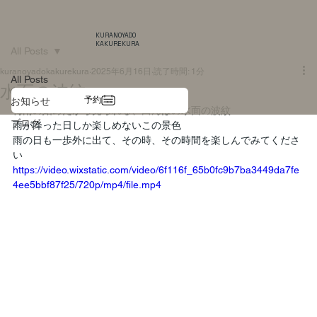
KURANOYADO
KAKUREKURA
All Posts
kuranoyadokakurekura
2025年6月16日
読了時間: 1分
All Posts
水面の波紋
予約
お知らせ
梅雨の始めだから見られる、田んぼの水面の波紋
ブログ
雨が降った日しか楽しめないこの景色
雨の日も一歩外に出て、その時、その時間を楽しんでみてくださ
い
https://video.wixstatic.com/video/6f116f_65b0fc9b7ba3449da7fe
4ee5bbf87f25/720p/mp4/file.mp4