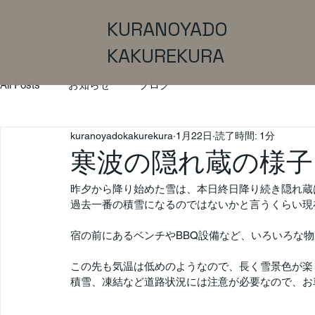
KURANOYADO
KAKUREKURA
All Posts
お知らせ
ブログ
kuranoyadokakurekura
1月22日
読了時間: 1分
寒波の隠れ蔵の様子
昨夕から降り始めた雪は、本日終日降り続き隠れ蔵
過去一番の積雪になるのではないかと言うくらい現
宿の前にあるベンチやBBQ設備など、いろいろな
この先も気温は低めのようなので、長く雪景色が楽
積雪、凍結など道路状況には注意が必要なので、お