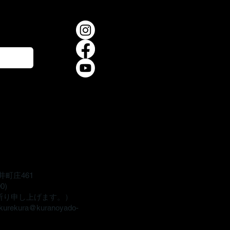
時間
井町庄461
00)
断り申し上げます。）
kurekura@kuranoyado-