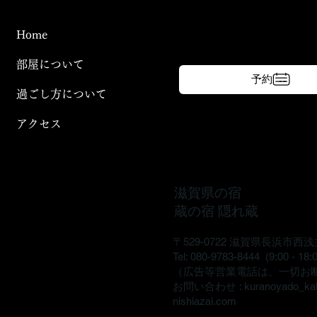
Home
部屋について
予約
過ごし方について
アクセス
滋賀県の宿
蔵の宿 隠れ蔵
〒529-0722 滋賀県長浜市西浅
Tel: 080-9783-8444 (9:00 - 18:
（広告等営業電話は、一切お
​お問い合わせ :
kuranoyado_ka
nishiazai.com