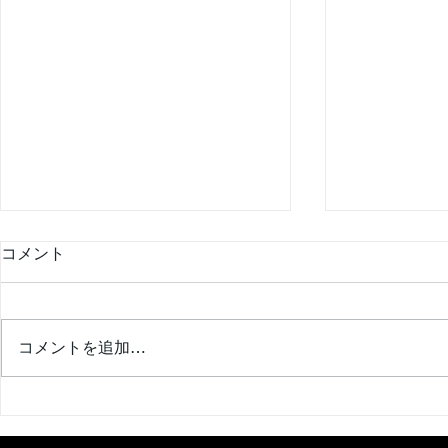
コメント
夏は、川へ
コメントを追加…
夏空の、その先へ。