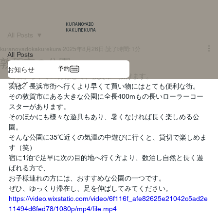
KURANOYADO
KAKUREKURA
All Posts
kuranoyadokakurekura
2025年8月26日
読了時間: 1分
All Posts
敦賀市の公園
予約
お知らせ
当宿から車で30分ほどで、敦賀市へ抜けます。
ブログ
実は、長浜市街へ行くより早くて買い物にはとても便利な街。
その敦賀市にある大きな公園に全長400mもの長いローラーコー
スターがあります。
そのほかにも様々な遊具もあり、暑くなければ長く楽しめる公
園。
そんな公園に35℃近くの気温の中遊びに行くと、貸切で楽しめま
す（笑）
宿に1泊で足早に次の目的地へ行く方より、数泊し自然と長く遊
ばれる方で、
お子様連れの方には、おすすめな公園の一つです。
ぜひ、ゆっくり滞在し、足を伸ばしてみてください。
https://video.wixstatic.com/video/6f116f_afe82625e21042c5ad2e
11494d6fed78/1080p/mp4/file.mp4