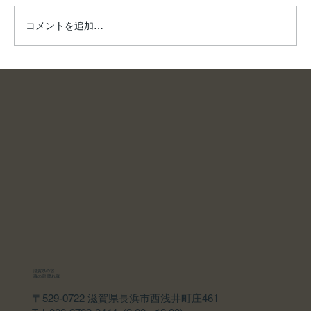
コメントを追加…
滋賀県の宿
蔵の宿 隠れ蔵
〒529-0722 滋賀県長浜市西浅井町庄461