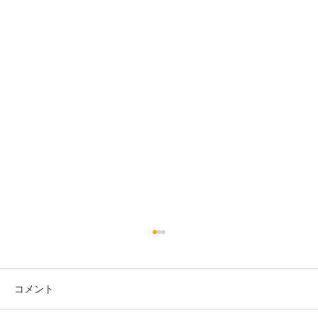
コメント
夏は、川へ。