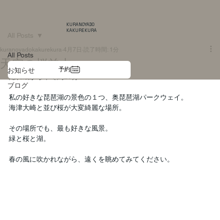
KURANOYADO
KAKUREKURA
All Posts
kuranoyadokakurekura
4月7日
読了時間: 1分
All Posts
天空の桜並木
予約
お知らせ
隠れ蔵から車で約20分
ブログ
私の好きな琵琶湖の景色の１つ、奥琵琶湖パークウェイ。
海津大崎と並び桜が大変綺麗な場所。
その場所でも、最も好きな風景。
緑と桜と湖。
春の風に吹かれながら、遠くを眺めてみてください。