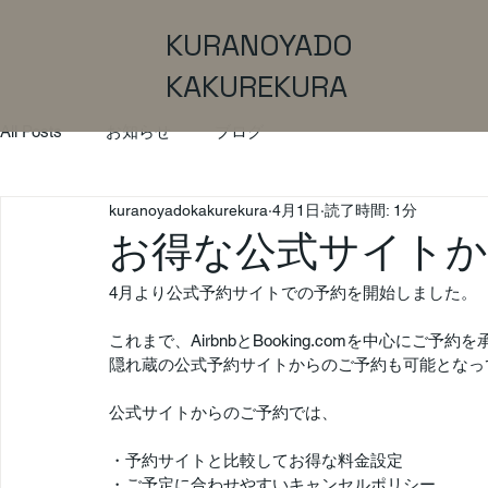
KURANOYADO
KAKUREKURA
All Posts
お知らせ
ブログ
kuranoyadokakurekura
4月1日
読了時間: 1分
お得な公式サイトか
4月より公式予約サイトでの予約を開始しました。
これまで、AirbnbとBooking.comを中心にご予
隠れ蔵の公式予約サイトからのご予約も可能となっ
公式サイトからのご予約では、
・予約サイトと比較してお得な料金設定
・ご予定に合わせやすいキャンセルポリシー