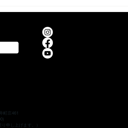
節が始まりました
メタセコイア並木が色づき
験のご案内
めました**
井町庄461
00)
断り申し上げます。）