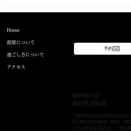
夏の夜は、花火とともに。｜
田んぼの季
滋賀・湖北で過ごす静かな夏
｜田植え体
時間
Home
部屋について
予約
過ごし方について
アクセス
滋賀県の宿
蔵の宿 隠れ蔵
〒529-0722 滋賀県長浜市西浅
Tel: 080-9783-8444 (9:00 - 18:
（広告等営業電話は、一切お