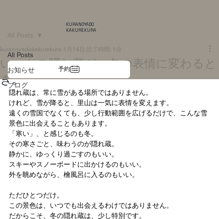
KURANOYADO
KAKUREKURA
All Posts
kuranoyadokakurekura
1月14日
読了時間: 1分
All Posts
いつもの隠れ蔵が、冬の表情に変わると
予約
お知らせ
き。
ブログ
隠れ蔵は、常に雪がある場所ではありません。
けれど、雪が降ると、里山は一気に表情を変えます。
遠くの雪国でなくても、少し行動範囲を広げるだけで、こんな雪
景色に出会えることもあります。
「寒い」、と感じるのも冬。
その寒さごと、味わうのが隠れ蔵。
静かに、ゆっくり過ごすのもいい。
スキーやスノーボードに出かけるのもいい。
外を眺めながら、檜風呂に入るのもいい。
ただひとつだけ。
この景色は、いつでも出会えるわけではありません。
だからこそ、冬の隠れ蔵は、少し特別です。