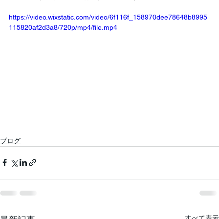
https://video.wixstatic.com/video/6f116f_158970dee78648b8995
115820af2d3a8/720p/mp4/file.mp4
ブログ
すべて表示